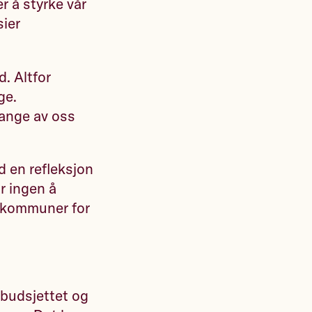
r å styrke vår
sier
d. Altfor
ge.
ange av oss
d en refleksjon
r ingen å
g kommuner for
å budsjettet og