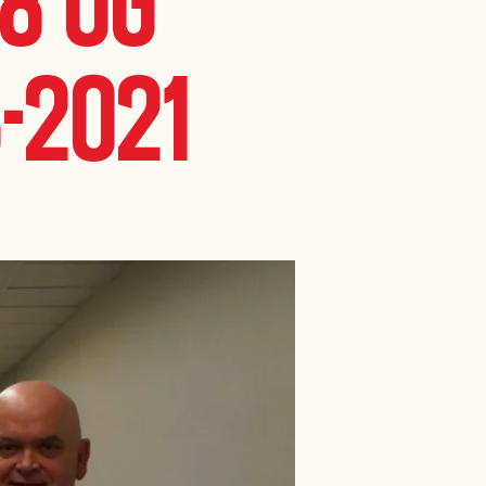
8 og
-2021