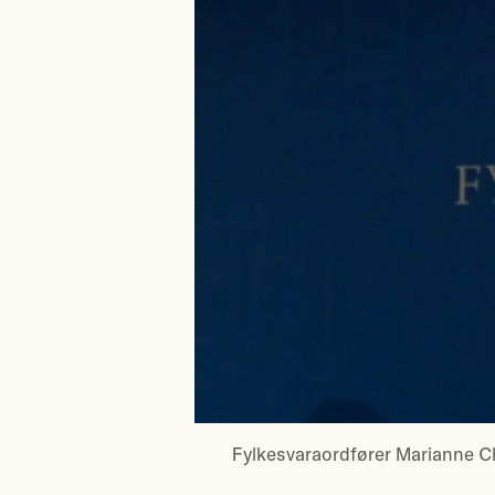
Fylkesvaraordfører Marianne 