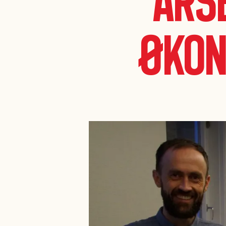
Års
økon