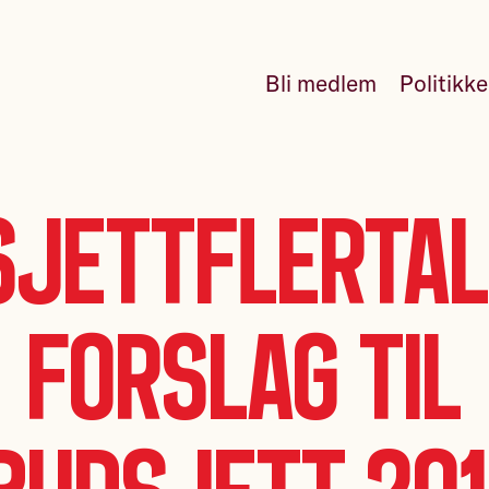
Bli medlem
Politikk
sjettflertal
forslag til