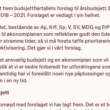
gt frem budsjettflertallets forslag til årsbudsjett
18 – 2021. Forslaget er vedlagt i sin helhet.
llet, bestående av Ap, KrF, Sp, V, SV, MDG og FrP
g til økonomiplanen som reflekterer godt den ti
 er stramme tider, så vi må foreta tøffe prioriterer
tivisering. Det gjør vi i vårt forslag.
 et ansvarlig budsjett og en økonomiplan som vil 
lik at vi er bedre forberedt for utfordringene 
amtidig har vi foreslått noen nye påplussinger og
 i en ny tid.
jett
ornøyd med forslaget vi har lagt frem. Det er et b