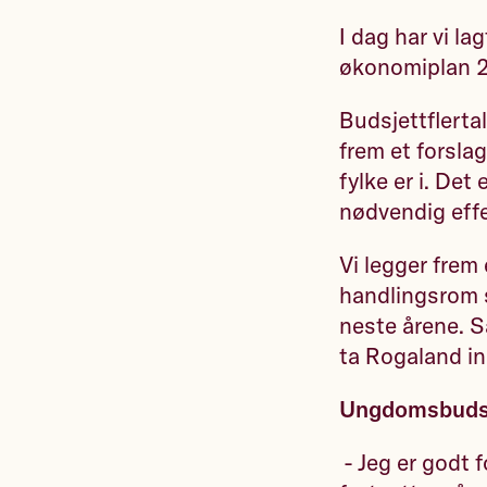
I dag har vi la
økonomiplan 20
Budsjettflerta
frem et forsla
fylke er i. Det
nødvendig effek
Vi legger frem
handlingsrom s
neste årene. S
ta Rogaland inn
Ungdomsbuds
- Jeg er godt f