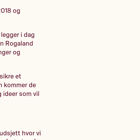
 2018 og
 legger i dag
den Rogaland
inger og
sikre et
som kommer de
 ideer som vil
udsjett hvor vi