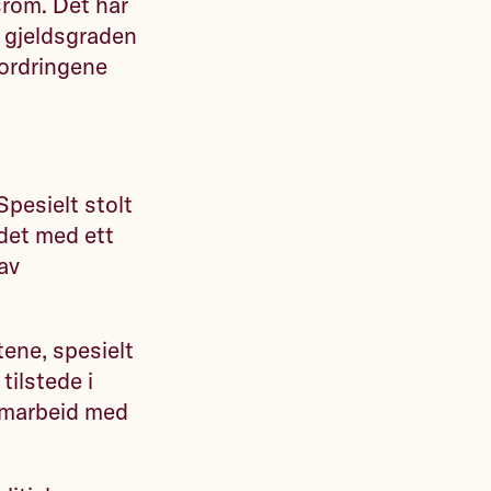
srom. Det har
re gjeldsgraden
fordringene
Spesielt stolt
idet med ett
av
tene, spesielt
tilstede i
samarbeid med