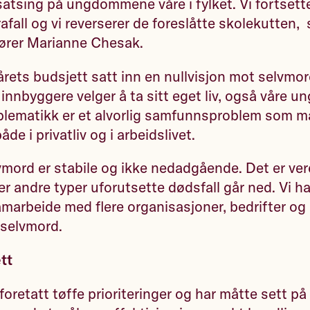
 satsing på ungdommene våre i fylket. Vi fortsette
afall og vi reverserer de foreslåtte skolekutten, 
fører Marianne Chesak.
 årets budsjett satt inn en nullvisjon mot selvmor
innbyggere velger å ta sitt eget liv, også våre un
lematikk er et alvorlig samfunnsproblem som m
både i privatliv og i arbeidslivet.
lvmord er stabile og ikke nedadgående. Det er ver
er andre typer uforutsette dødsfall går ned. Vi ha
samarbeide med flere organisasjoner, bedrifter o
l selvmord.
tt
foretatt tøffe prioriteringer og har måtte sett p