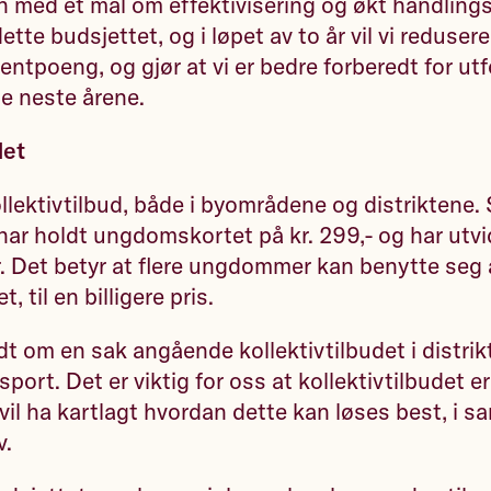
 med et mål om effektivisering og økt handling
 dette budsjettet, og i løpet av to år vil vi reduse
entpoeng, og gjør at vi er bedre forberedt for ut
 neste årene.
det
llektivtilbud, både i byområdene og distriktene. 
vi har holdt ungdomskortet på kr. 299,- og har utv
 år. Det betyr at flere ungdommer kan benytte seg 
t, til en billigere pris.
dt om en sak angående kollektivtilbudet i distrik
sport. Det er viktig for oss at kollektivtilbudet er 
 vil ha kartlagt hvordan dette kan løses best, i 
v.