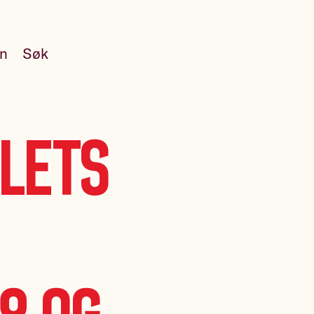
en
Søk
lets