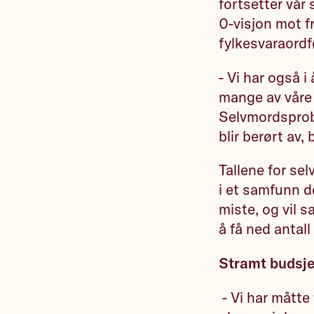
fortsetter vår
0-visjon mot fr
fylkesvaraord
- Vi har også i
mange av våre 
Selvmordsprob
blir berørt av, 
Tallene for se
i et samfunn d
miste, og vil 
å få ned antal
Stramt budsje
- Vi har måtte 