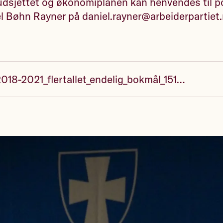
udsjettet og økonomiplanen kan henvendes til po
iel Bøhn Rayner på
daniel.rayner@arbeiderpartiet
økonomiplan 2018-2021_flertallet_endelig_bokmål_1513069053_8505628.pdf